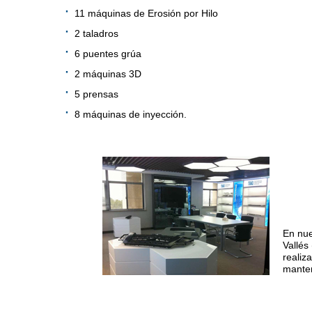
·
11 máquinas de Erosión por Hilo
·
2 taladros
·
6 puentes grúa
·
2 máquinas 3D
·
5 prensas
·
8 máquinas de inyección.
En nue
Vallés
realiz
manten